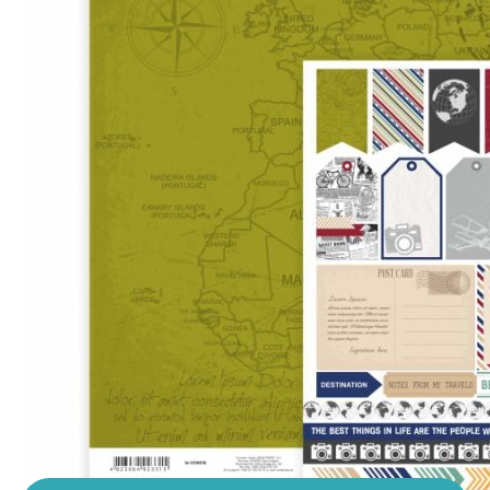
Производитель:
ROSA
•
Тематика: Романтика,
Путешествия
•
Цвет: Оливковый, Зеленый, Синий, Серый,
Оранжевый
•
Коллекция: Make your Journey
25.9
грн