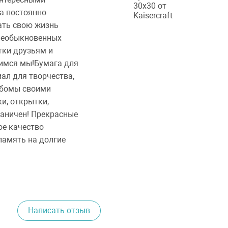
а постоянно
ать свою жизнь
 необыкновенных
тки друзьям и
тимся мы!Бумага для
ал для творчества,
ьбомы своими
и, открытки,
раничен! Прекрасные
ое качество
память на долгие
Написать отзыв