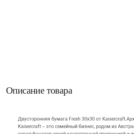
Описание товара
Двусторонняя бумага Fresh 30х30 от Kaisercraft.Ар
Kaisercraft – это семейный бизнес, родом из Австр
скрап-фанатов своей качественной продукцией и 