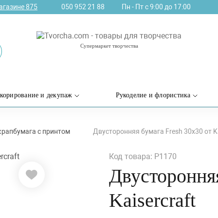
агазине
875
050 952 21 88
Пн - Пт с 9:00 до 17:00
Супермаркет творчества
корирование и декупаж
Рукоделие и флористика
крапбумага с принтом
Двусторонняя бумага Fresh 30х30 от Ka
Код товара: P1170
Двусторонняя
Kaisercraft