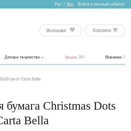
Рус
Укр
Войти в личный кабинет
Корзина
Желания
Детское творчество
Акции
205
Новинки
5
х30 см от Carta Bella
 бумага Christmas Dots
arta Bella