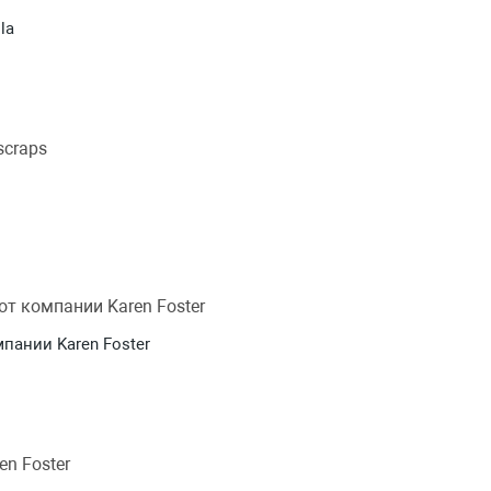
la
пании Karen Foster