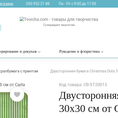
агазине
050 952 21 88
Пн - Пт с 9:00 до 17:00
Супермаркет творчества
орирование и декупаж
Рукоделие и флористика
крапбумага с принтом
Двусторонняя бумага Christmas Dots 30
Код товара: CB-ST20013
Двусторонняя
30х30 см от C