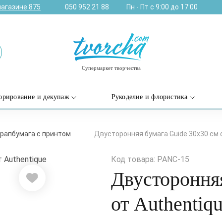
магазине
875
050 952 21 88
Пн - Пт с 9:00 до 17:00
Супермаркет творчества
орирование и декупаж
Рукоделие и флористика
рапбумага с принтом
Двусторонняя бумага Guide 30х30 см о
Код товара: PANC-15
Двусторонняя
от Authentiq