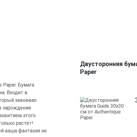
Двусторонняя бумаг
Paper
e Paper. Бумага
на. Входит в
оторый завоевал
в зарождения
развитием этого
только растёт!
ей ваша фантазия не