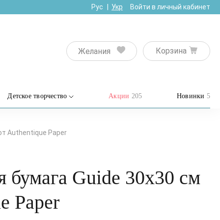
Рус
Укр
Войти в личный кабинет
Корзина
Желания
Детское творчество
Акции
205
Новинки
5
т Authentique Paper
 бумага Guide 30х30 см
ue Paper