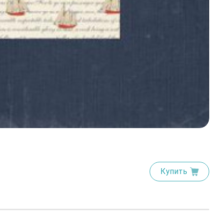
Дв
3
Купить