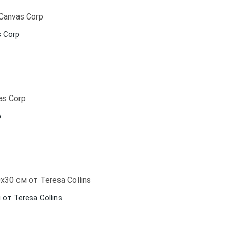
s Corp
p
от Teresa Collins