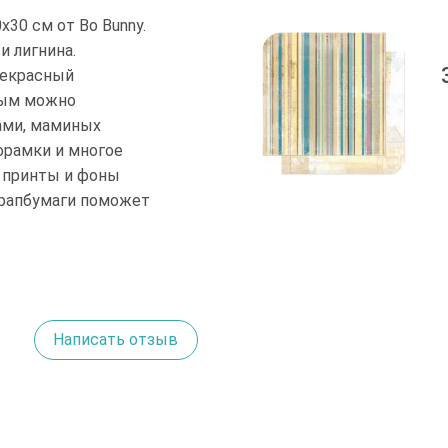
х30 см от Bo Bunny.
и лигнина.
рекрасный
рым можно
ами, маминых
орамки и многое
е принты и фоны
крапбумаги поможет
Написать отзыв