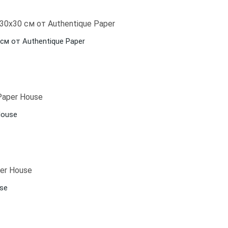
см от Authentique Paper
House
use