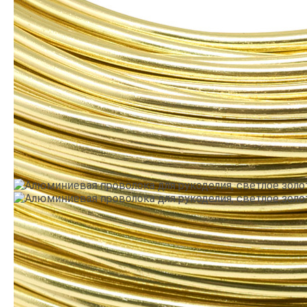
Производитель:
Китай
•
Тематика: Универсальные
•
Цвет: Золото
8.9
грн