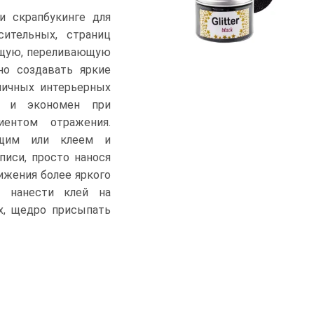
и скрапбукинге для
сительных, страниц
ющую, переливающую
о создавать яркие
ничных интерьерных
и и экономен при
иентом отражения.
щим или клеем и
писи, просто нанося
ижения более яркого
: нанести клей на
х, щедро присыпать