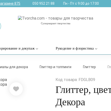
магазине
875
050 952 21 88
Пн - Пт с 9:00 до 17:00
Супермаркет творчества
орирование и декупаж
Рукоделие и флористика
иалы для декора
Глиттер и топпинги
Глиттер
Г
Код товара: FDGLB09
Глиттер, цве
Декора