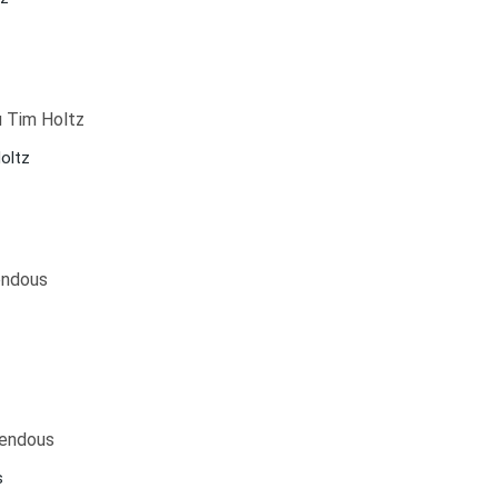
oltz
s