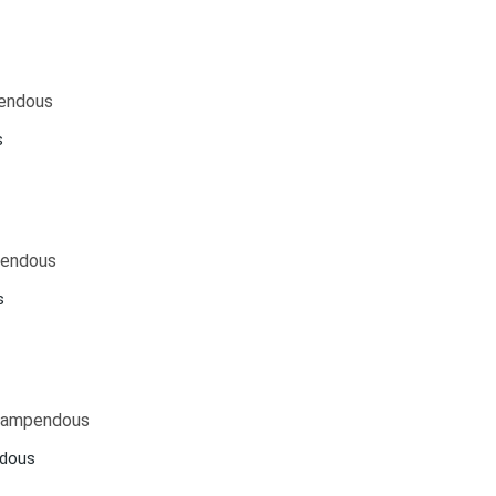
s
s
ndous