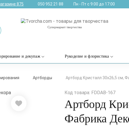
магазине
875
050 952 21 88
Пн - Пт с 9:00 до 17:00
Супермаркет творчества
орирование и декупаж
Рукоделие и флористика
рирования
Артборды
Артборд Кристалл 30х26,5 см, 
Код товара: FDDAB-167
Артборд Крис
Фабрика Дек