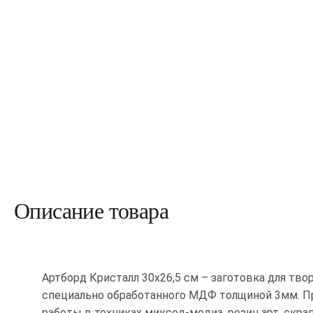
Описание товара
Артборд Кристалл 30х26,5 см – заготовка для твор
специально обработанного МДФ толщиной 3мм. П
работы в техниках миксед-медиа, резин арт, скра