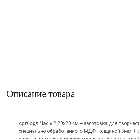
Описание товара
Артборд Часы 2 20х20 см – заготовка для творчест
специально обработанного МДФ толщиной 3мм. П
работы в техниках миксед-медиа, резин арт, скрап