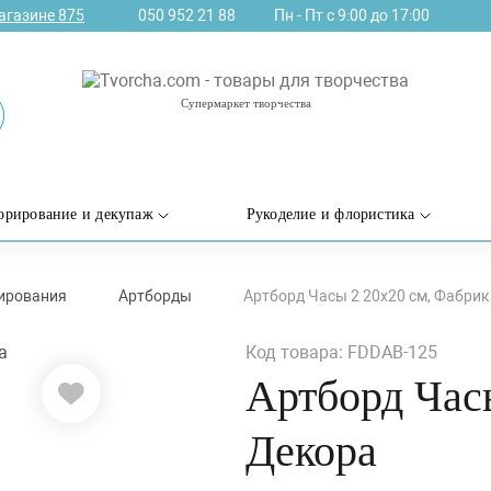
агазине
875
050 952 21 88
Пн - Пт с 9:00 до 17:00
Супермаркет творчества
орирование и декупаж
Рукоделие и флористика
рирования
Артборды
Артборд Часы 2 20х20 см, Фабри
Код товара: FDDAB-125
Артборд Час
Декора