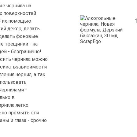
ые чернила на
х поверхностей
. С их помощью
ий декор, делать
 делать фоновые
е трещинки - на
ей - безгранично!
сить чернила можно
осика, взависимости
ления чернил, а так
спользовать
чернилами -
лько в
ернила легко
льно промыть эти
ны и глаза - срочно