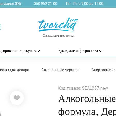
магазине
875
050 952 21 88
Пн - Пт с 9:00 до 17:00
Супермаркет творчества
орирование и декупаж
Рукоделие и флористика
иалы для декора
Алкогольные чернила
Спиртовые че
Код товара: SEAL067-new
Алкогольные
формула, Дер