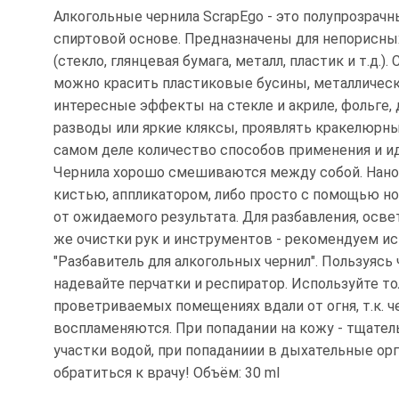
Алкогольные чернила ScrapEgo - это полупрозрачн
спиртовой основе. Предназначены для непорисны
(стекло, глянцевая бумага, металл, пластик и т.д.)
можно красить пластиковые бусины, металлическ
интересные эффекты на стекле и акриле, фольге,
разводы или яркие кляксы, проявлять кракелюрны
самом деле количество способов применения и ид
Чернила хорошо смешиваются между собой. Нано
кистью, аппликатором, либо просто с помощью н
от ожидаемого результата. Для разбавления, освет
же очистки рук и инструментов - рекомендуем и
"Разбавитель для алкогольных чернил". Пользуясь 
надевайте перчатки и респиратор. Используйте то
проветриваемых помещениях вдали от огня, т.к. ч
воспламеняются. При попадании на кожу - тщате
участки водой, при попаданиии в дыхательные орга
обратиться к врачу! Объём: 30 ml