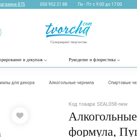
магазине
875
050 952 21 88
Пн - Пт с 9:00 до 17:00
Супермаркет творчества
орирование и декупаж
Рукоделие и флористика
иалы для декора
Алкогольные чернила
Спиртовые че
Код товара: SEAL058-new
Алкогольные
формула, Пу