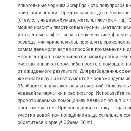
Алкогольные чернила ScrapEgo - это полупрозрачн
спиртовой основе. Предназначены для непорисны
(стекло, глянцевая бумага, металл, пластик и т.д.)
можно красить пластиковые бусины, металлическ
интересные эффекты на стекле и акриле, фольге,
разводы или яркие кляксы, проявлять кракелюрны
самом деле количество способов применения и ид
Чернила хорошо смешиваются между собой. Нано
кистью, аппликатором, либо просто с помощью н
от ожидаемого результата. Для разбавления, освет
же очистки рук и инструментов - рекомендуем и
"Разбавитель для алкогольных чернил". Пользуясь 
надевайте перчатки и респиратор. Используйте то
проветриваемых помещениях вдали от огня, т.к. ч
воспламеняются. При попадании на кожу - тщате
участки водой, при попаданиии в дыхательные орга
обратиться к врачу! Объём: 30 ml