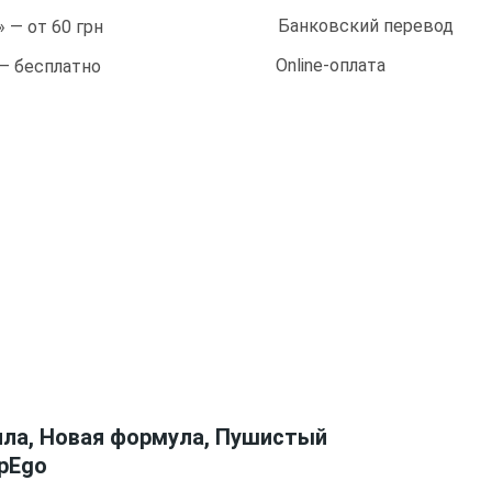
Банковский перевод
 — от 60 грн
Online-оплата
 — бесплатно
ила, Новая формула, Пушистый
apEgo