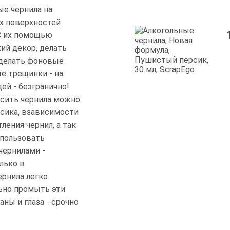
ые чернила на
х поверхностей
. С их помощью
ий декор, делать
 делать фоновые
е трещинки - на
ей - безгранично!
сить чернила можно
осика, взависимости
ления чернил, а так
спользовать
чернилами -
лько в
ернила легко
льно промыть эти
ны и глаза - срочно