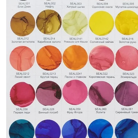
Производитель:
ScrapEgo
•
Цвет: Красный
149.9
грн