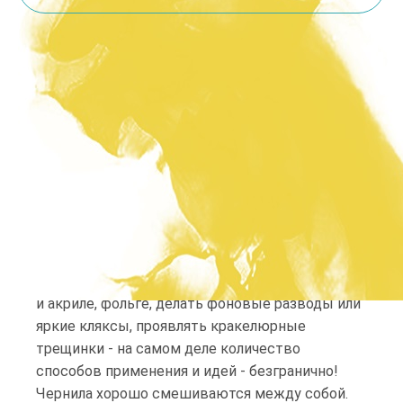
Описание товара
Алкогольные чернила ScrapEgo- это
полупрозрачные чернила на спиртовой
основе. Предназначены для непорисных
поверхностей (стекло, глянцевая бумага,
металл, пластик и т.д.). С их помощью можно
красить пластиковые бусины, металлический
декор, делать интересные эффекты на стекле
и акриле, фольге, делать фоновые разводы или
яркие кляксы, проявлять кракелюрные
трещинки - на самом деле количество
способов применения и идей - безгранично!
Чернила хорошо смешиваются между собой.