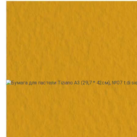
Производитель:
Fabriano
•
Тематика: Осень
•
Цвет:
Коричневый
59.9
грн