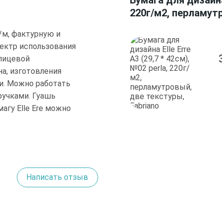
Бумага для дизайна 
220г/м2, перламутр
г/м, фактурную и
ектр использования
 лицевой
на, изготовления
ки. Можно работать
ручками. Гуашь
агу Elle Ere можно
Написать отзыв