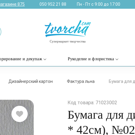
магазине
875
050 952 21 88
Пн - Пт с 9:00 до 17:00
Супермаркет творчества
орирование и декупаж
Рукоделие и флористика
Дизайнерский картон
Фактура льна
Бумага для ди
Код товара: 71023002
Бумага для ди
* 42см), №02 