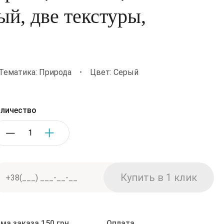
й, две текстуры,
Тематика: Природа
•
Цвет: Серый
личество
ма заказа 150 грн
Оплата