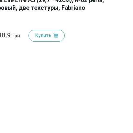
Elle Erre А3 (29,7 * 42см), №02 perla,
овый, две текстуры, Fabriano
38.9
Купить
грн