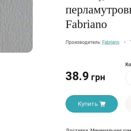
перламутровы
Fabriano
Производитель:
Fabriano
•
Ко
38.9
грн
Купить
Доставка. Минимальная сум