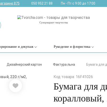
магазине
875
050 952 21 88
Пн - Пт с 9:00 до 17:00
Супермаркет творчества
орирование и декупаж
Рукоделие и флористика
Дизайнерский картон
Фактура льна
Бумага для ди
Код товара: 16F41026
Бумага для ди
коралловый, 