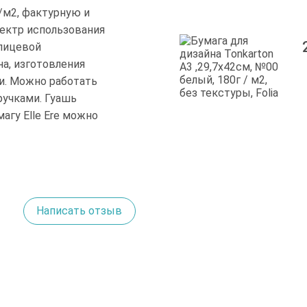
г/м2, фактурную и
ектр использования
 лицевой
на, изготовления
ки. Можно работать
ручками. Гуашь
агу Elle Ere можно
Написать отзыв