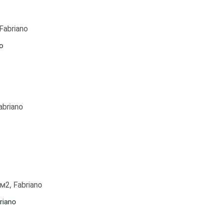
no
riano