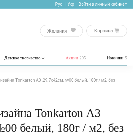
Рус
Укр
Войти в личный кабинет
Корзина
Желания
Детское творчество
Акции
205
Новинки
5
изайна Tonkarton А3 ,29,7х42см, №00 белый, 180г / м2, без
изайна Tonkarton А3
№00 белый, 180г / м2, без