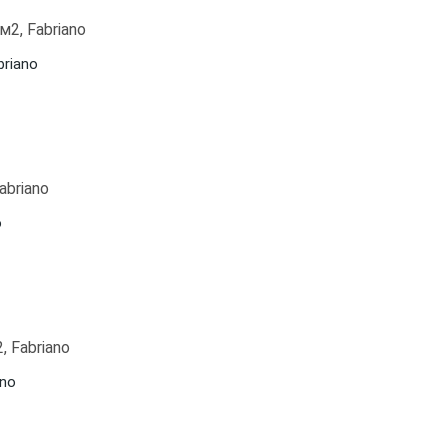
briano
o
ano