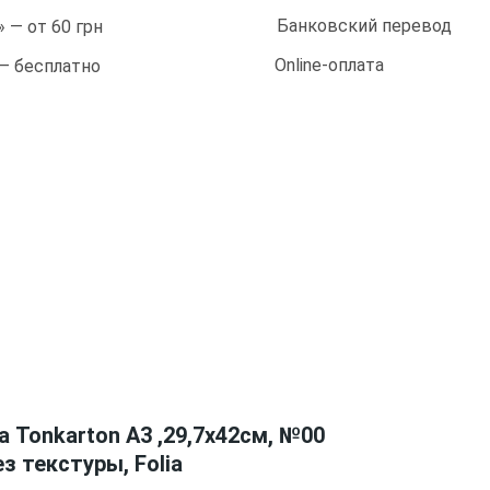
Банковский перевод
 — от 60 грн
Online-оплата
 — бесплатно
 Tonkarton А3 ,29,7х42см, №00
ез текстуры, Folia