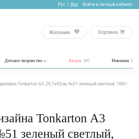
Рус
Укр
Войти в личный кабинет
Корзина
Желания
Детское творчество
Акции
205
Новинки
2
дизайна Tonkarton А3 ,29,7х42см, №51 зеленый светлый, 180г/
изайна Tonkarton А3
№51 зеленый светлый,