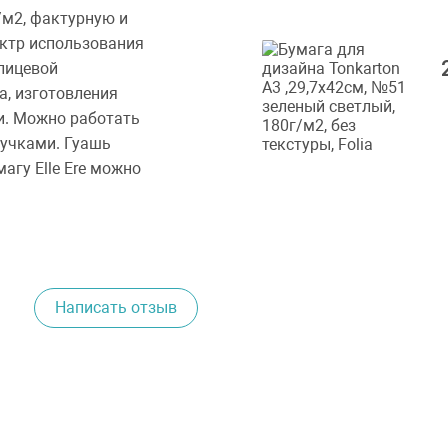
г/м2, фактурную и
ектр использования
лицевой
а, изготовления
ки. Можно работать
ручками. Гуашь
агу Elle Ere можно
Написать отзыв