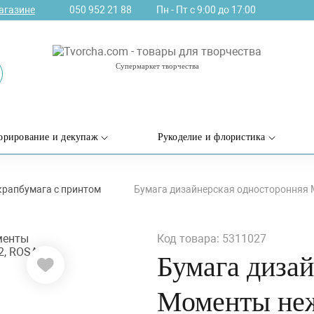
агазине
050 952 21 88
Пн - Пт с 9:00 до 17:00
Супермаркет творчества
орирование и декупаж
Рукоделие и флористика
крапбумага с принтом
Бумага дизайнерская односторонняя Мо
Код товара: 5311027
Бумага диза
Моменты неж