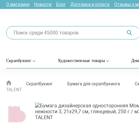
О магазине
Новости
Блог
Доставка и оплата
Отзывы о м
Скрапбукинг
Художественные товары
Дек
Скрапбукинг
Бумага для скрапбукинга
С
TALENT