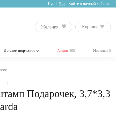
Рус
Укр
Войти в личный кабинет
Корзина
Желания
Детское творчество
Акции
205
Новинки
5
arda
1
тамп Подарочек, 3,7*3,3
harda