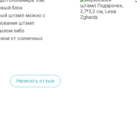
 фотополимера. Как
овый блок
нный штамп можно с
зования штамп
мылом либо
нном от солнечных
Написать отзыв