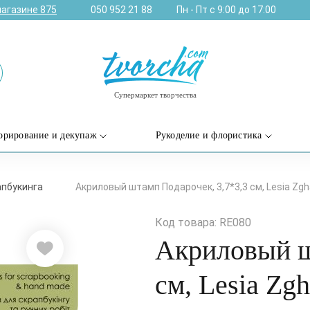
магазине
875
050 952 21 88
Пн - Пт с 9:00 до 17:00
Супермаркет творчества
орирование и декупаж
Рукоделие и флористика
пбукинга
Акриловый штамп Подарочек, 3,7*3,3 см, Lesia Zgh
Код товара: RE080
Акриловый ш
см, Lesia Zg