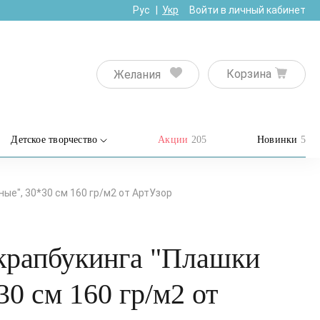
Рус
Укр
Войти в личный кабинет
Корзина
Желания
Детское творчество
Акции
205
Новинки
5
ые", 30*30 см 160 гр/м2 от АртУзор
скрапбукинга "Плашки
30 см 160 гр/м2 от