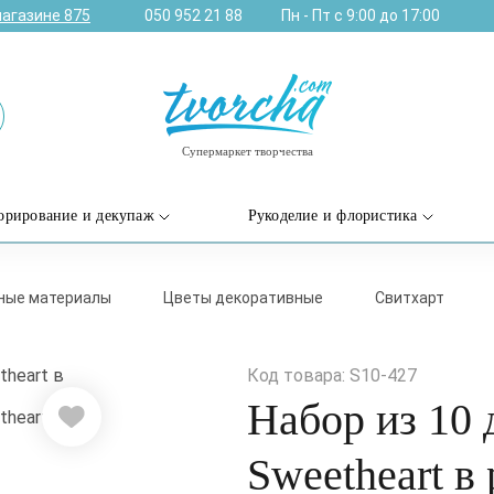
магазине
875
050 952 21 88
Пн - Пт с 9:00 до 17:00
Супермаркет творчества
орирование и декупаж
Рукоделие и флористика
дные материалы
Цветы декоративные
Свитхарт
Код товара: S10-427
Набор из 10 
Sweetheart в