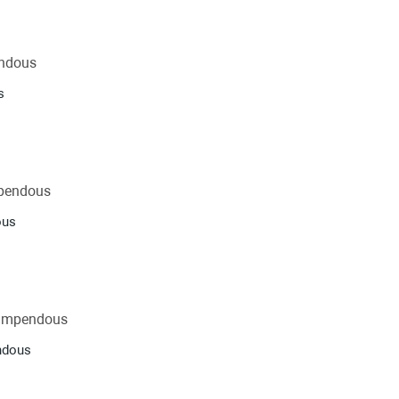
s
ous
ndous