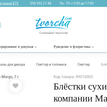
агазине
875
050 952 21 88
Пн - Пт с 9:00 до 17:00
Супермаркет творчества
орирование и декупаж
Рукоделие и флористика
иалы для декора
Глиттер и топпинги
Глиттер
Блё
Код товара: 89010003
Блёстки сухи
компании Mar