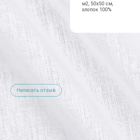
не выгорает.
нии цена-качество.
Написать отзыв