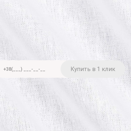
•
Цвет: Белый
личество
а заказа 150 грн
Оплата
Наличными
 — от 40 грн
Банковский перевод
 — от 60 грн
Online-оплата
 — бесплатно