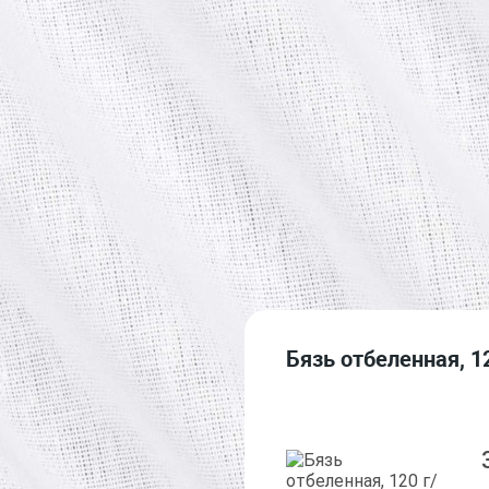
Преимущества
Обмен и возврат
Быстрая отправка
Гарантия и надежность
Бязь отбеленная, 1
ь, экологична,
тличную
чно утюжится и