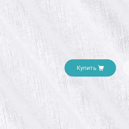
Производитель:
Молдова
Ко
39.9
грн
Купить
Доставка. Минимальная сумм
Отделение «Нова пошта»
Курьером «Нова пошта»
При заказе от 2000 грн