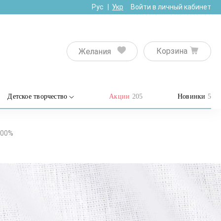
Рус
Укр
Войти в личный кабинет
Корзина
Желания
Детское творчество
Акции
205
Новинки
5
100%
ая, 120 г/м2, 50х50 см,