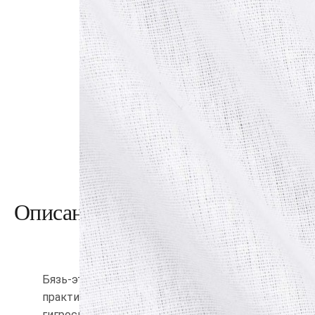
Описание товара
Бязь-это формоустойчивая хлопчатобумажная ткан
практична, износоустойчива, долговечна; имеет о
гигроскопичность и воздухопроницаемость. Отли