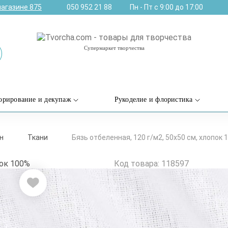
магазине
875
050 952 21 88
Пн - Пт с 9:00 до 17:00
Супермаркет творчества
орирование и декупаж
Рукоделие и флористика
н
Ткани
Бязь отбеленная, 120 г/м2, 50х50 см, хлопок 
Код товара: 118597
Бязь отбеленн
хлопок 100%