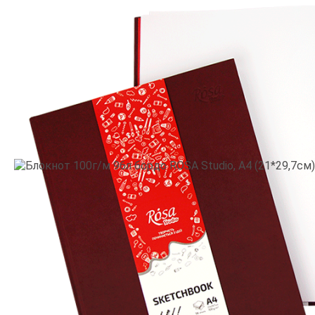
Производитель:
Rosa Studio
•
Тематика: Универсальные
•
Цвет: Бордовый
639.9
грн
Товар заканчивается