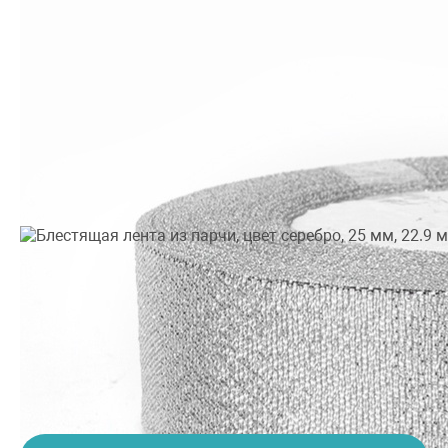
Производитель:
Китай
•
Тематика: Универсальные
•
Цвет: Серебро
89.9
грн