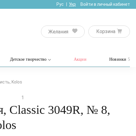
Рус
Укр
Войти в личный кабинет
Корзина
Желания
Детское творчество
Акции
Новинки
5
кисть, Kolos
1
я, Classic 3049R, № 8,
olos