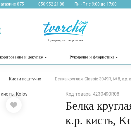
магазине
875
050 952 21 88
Пн - Пт с 9:00 до 17:00
Супермаркет творчества
корирование и декупаж
Рукоделие и флористика
Кисти поштучно
Белка круглая, Classic 3049R, № 8, к.р. 
Код товара: 4230490R08
Белка кругла
к.р. кисть, K