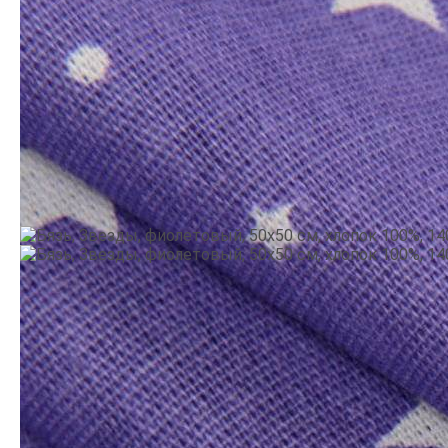
Производитель:
Украина
•
Тематика: Геометрия
•
Цвет:
Фиолетовый
54.9
грн