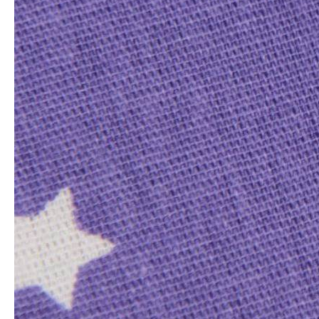
Online-оплата
Преимущества
Обмен и возврат
Быстрая отправка
Гарантия и надежность
Описание товара
Тип ткани: Бязь, Хлопок Тип рисунка: Звезды
Тон: Фиолетовый Плотность: 140+/-5 Состав: