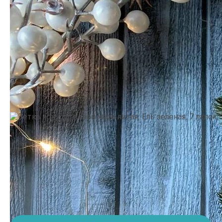
Производитель:
Украина
•
Тематика: Новый Год, Зима,
Растительный мир
•
Цвет: Зеленый
27.
9 грн