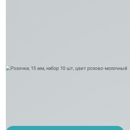
Производитель:
Thailand
•
Тематика: Цветы, Девочка
•
Цвет: Розовый
69.
9 грн