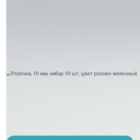
Производитель:
Thailand
•
Тематика: Цветы
•
Цвет:
Розовый
65.
9 грн