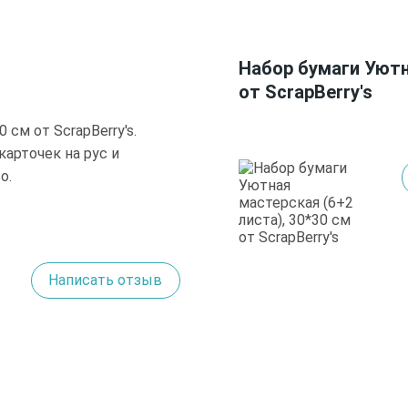
Набор бумаги Уютн
от ScrapBerry's
 см от ScrapBerry's.
карточек на рус и
о.
Написать отзыв