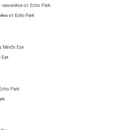
ейки от Echo Park
s Eye
ark