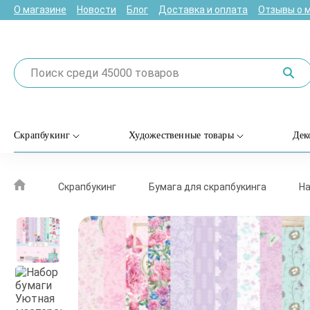
О магазине
Новости
Блог
Доставка и оплата
Отзывы о 
Скрапбукинг
Художественные товары
Дек
Скрапбукинг
Бумага для скрапбукинга
На