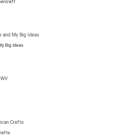
sercraft
y Big Ideas
rafts