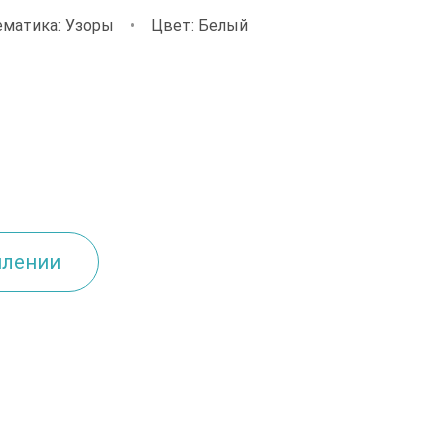
ематика: Узоры
•
Цвет: Белый
плении