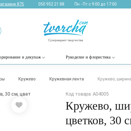
магазине
875
050 952 21 88
Пн - Пт с 9:00 до 17:00
Супермаркет творчества
орирование и декупаж
Рукоделие и флористика
уры
Кружево
Кружевная лента
Кружево, ширина 
Код товара: A04005
Кружево, шир
цветков, 30 