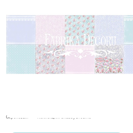
Производитель:
Фабрика Декора
•
Тематика: Любовь и
свадьба
•
Цвет: Розовый, Голубой, Фиолетовый,
Сиреневый
•
Коллекция: Shabby Dreams