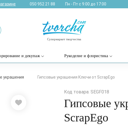
магазине
050 952 21 88
Пн - Пт с 9:00 до 17:00
Супермаркет творчества
орирование и декупаж
Рукоделие и флористика
е украшения
Гипсовые украшения Ключи от ScrapEgo
Код товара: SEGF018
Гипсовые ук
ScrapEgo