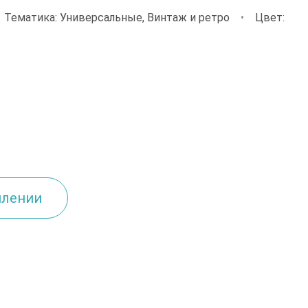
•
Тематика: Универсальные, Винтаж и ретро
•
Цвет:
плении