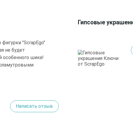
Гипсовые украшени
 фигурки "ScrapEgo"
ая не будет
й особенного шика!
перламутровыми
Написать отзыв