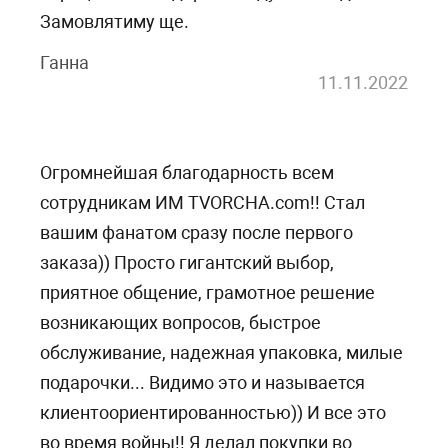
3.43
грн
Замовлятиму ще.
Скидка 50%
Скидка 45%
Скидка 30%
Ганна
11.11.2022
Огромнейшая благодарность всем
сотрудникам ИМ TVORCHA.com!! Стал
вашим фанатом сразу после первого
заказа)) Просто гигантский выбор,
приятное общение, грамотное решение
Тканевый кабошон красного цвета Сердечко в горошек, 33х22х7
Нож для вырезания 3 Love Tags Made Easy от CottageCutz
возникающих вопросов, быстрое
Атласная лента цвета фуксии, ширина 6 мм, длина 1 м
мм, 1 шт
обслуживание, надежная упаковка, милые
20.9
773.71
грн
грн
Купить
Купить
4.9
грн
подарочки... Видимо это и называется
10.45
425.54
грн
грн
Купить
3.43
грн
клиентоориентированностью)) И все это
Скидка 50%
Скидка 45%
Скидка 30%
во время войны!! Я делал покупки во