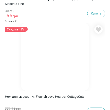
Magenta Line
30
грн
Купить
19.9
грн
2
Отзывы
Скидка 45%
Нож для вырезания Flourish Love Heart от CottageCutz
773.71
грн