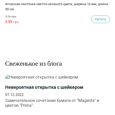
Атласная ленточка светло-зеленого цвета, ширина 16 мм, длина
90 см
7.9
грн
Купить
3.95
грн
Скидка 20%
Скидка 50%
Скидка 50%
Скидка 27%
Скидка 34%
Свеженькое из блога
Хит продаж
Невероятная открытка с шейкером
07.12.2022
Замечательное сочетание бумаги от "Magenta" и
цветов "Prima".