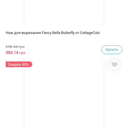
Нож для вырезания Fancy Bella Butterfly от CottageCutz
698.44
грн
Купить
384.14
грн
Скидка 45%