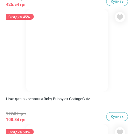
Купить
425.54
грн
Скидка 45%
Нож для вырезания Baby Bubby от CottageCutz
197.89
грн
Купить
108.84
грн
Скидка 50%