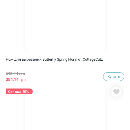
Нож для вырезания Butterfly Spring Floral от CottageCutz
698.44
грн
Купить
384.14
грн
Скидка 40%