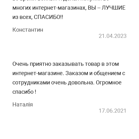
многих интернет-магазинах, ВЫ -- ЛУЧШИЕ
из всех, СПАСИБО!!
Константин
21.04.2023
Очень приятно заказывать товар в этом
интернет-магазине. Заказом и общением с
Тканевый кабошон Летние цветы, 33х22х7 мм, 1 шт
Нож для вырезания Fancy Bella Butterfly от CottageCutz
Ленточка оранжевого цвета, ширина 10 мм, длина 90 см
сотрудниками очень довольна. Огромное
спасибо !
24.9
698.44
грн
грн
Купить
Купить
6.9
грн
12.45
384.14
грн
грн
Купить
4.83
грн
Наталія
17.06.2021
Скидка 50%
Скидка 45%
Скидка 10%